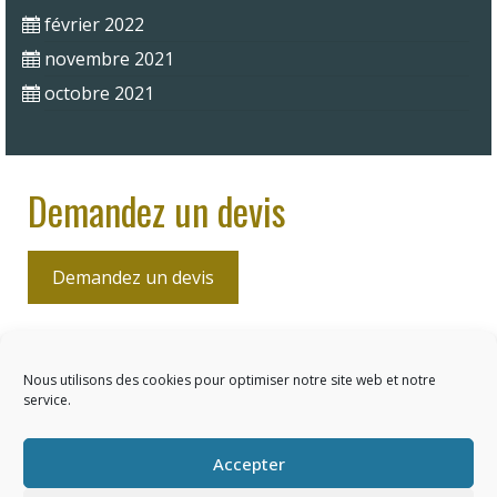
février 2022
novembre 2021
octobre 2021
Demandez un devis
Demandez un devis
Atelier M Artisan Tapissier
Nous utilisons des cookies pour optimiser notre site web et notre
service.
Décorateur
Accepter
Facebook