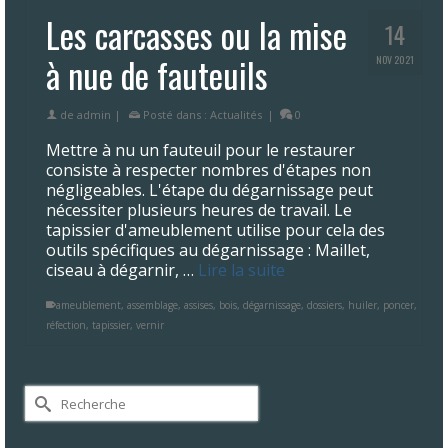
Les carcasses ou la mise
14
à nue de fauteuils
NOV 2021
de
admin
|
Posté dans :
Actualités
|
0
Mettre à nu un fauteuil pour le restaurer
consiste à respecter nombres d'étapes non
négligeables. L'étape du dégarnissage peut
nécessiter plusieurs heures de travail. Le
tapissier d'ameublement utilise pour cela des
outils spécifiques au dégarnissage : Maillet,
ciseau à dégarnir, …
Lire la suite
ameublement
,
assemblage
,
assises
,
bois
,
dégarnissage
,
dossiers
,
huiler
,
poncer
,
réfection
,
tapissier
,
vernir
Rechercher :